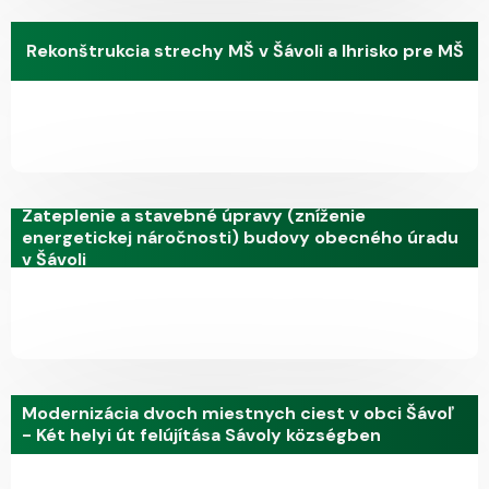
Rekonštrukcia strechy MŠ v Šávoli a Ihrisko pre MŠ
Zateplenie a stavebné úpravy (zníženie
energetickej náročnosti) budovy obecného úradu
v Šávoli
Modernizácia dvoch miestnych ciest v obci Šávoľ
- Két helyi út felújítása Sávoly községben