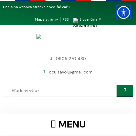
Šávoľ
Oficiálna webová stránka obce
Mapa stránky
RSS
Slovenčina
0905 270 430
ocu.savol@gmail.com
MENU