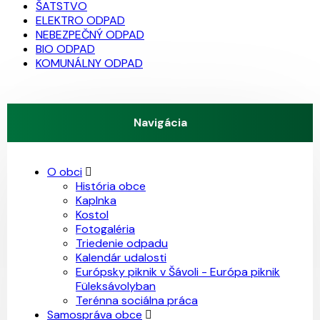
ŠATSTVO
ELEKTRO ODPAD
NEBEZPEČNÝ ODPAD
BIO ODPAD
KOMUNÁLNY ODPAD
Navigácia
O obci
História obce
Kaplnka
Kostol
Fotogaléria
Triedenie odpadu
Kalendár udalosti
Európsky piknik v Šávoli - Európa piknik
Füleksávolyban
Terénna sociálna práca
Samospráva obce